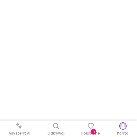
0
Asystent AI
Odkrywaj
Polubione
Konto