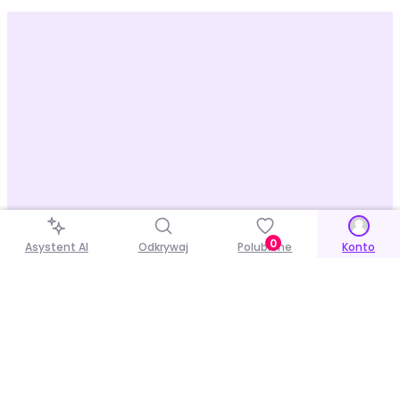
0
Asystent AI
Odkrywaj
Polubione
Konto